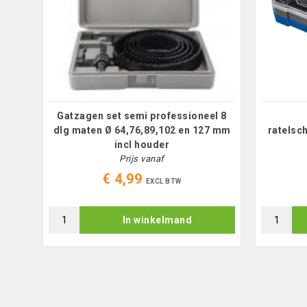
set
Gatzagen set semi professioneel 8
dlg maten Ø 64,76,89,102 en 127 mm
ratelsc
incl houder
Prijs vanaf
€ 4,99
EXCL BTW
In winkelmand