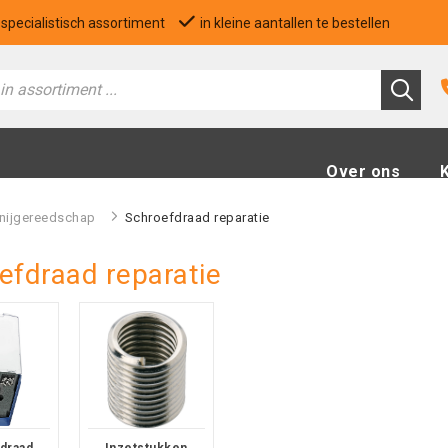
specialistisch assortiment
in kleine aantallen te bestellen
Over ons
nijgereedschap
>
Schroefdraad reparatie
efdraad reparatie
draad
Inzetstukken