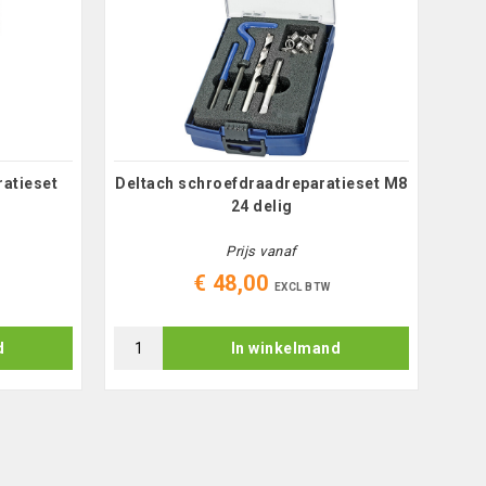
atieset
Deltach schroefdraadreparatieset M8
Delt
24 delig
Prijs vanaf
€ 48,00
EXCL BTW
d
In winkelmand