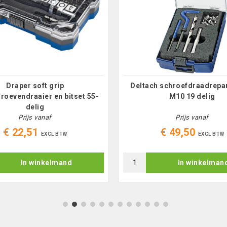
Draper soft grip
Deltach schroefdraadrepar
hroevendraaier en bitset 55-
M10 19 delig
delig
Prijs vanaf
Prijs vanaf
€ 22,51
€ 49,50
EXCL BTW
EXCL BTW
In winkelmand
In winkelman
1
2
3
4
5
6
7
8
9
10
11
12