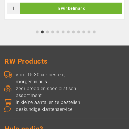
In winkelmand
1
2
3
4
5
6
7
8
9
10
11
12
RW Products
voor 15.30 uur besteld,
morgen in huis
zéér breed en specialistisch
assortiment
in kleine aantallen te bestellen
deskundige klantenservice