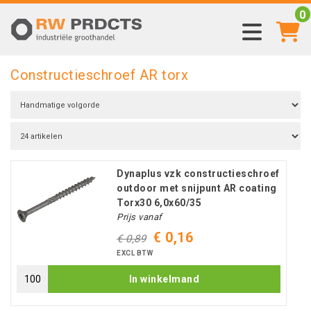
0
Constructieschroef AR torx
Dynaplus vzk constructieschroef
outdoor met snijpunt AR coating
Torx30 6,0x60/35
Prijs vanaf
€ 0,16
€ 0,89
EXCL BTW
In winkelmand