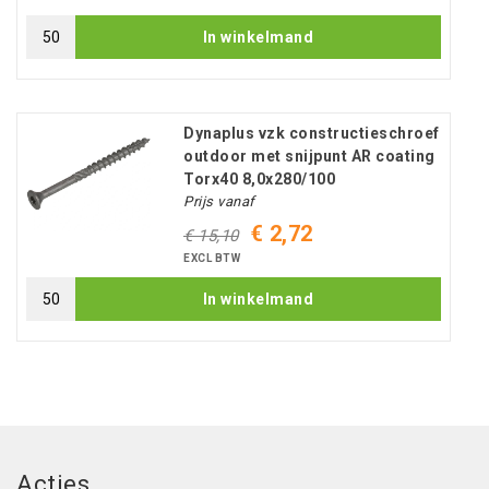
In winkelmand
Dynaplus vzk constructieschroef
outdoor met snijpunt AR coating
Torx40 8,0x280/100
Prijs vanaf
€ 2,72
€ 15,10
EXCL BTW
In winkelmand
Acties