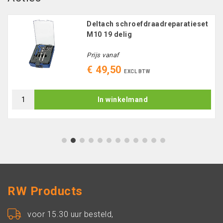
Deltach schroefdraadreparatieset
M10 19 delig
Prijs vanaf
€ 49,50
EXCL BTW
In winkelmand
1
2
3
4
5
6
7
8
9
10
11
12
RW Products
voor 15.30 uur besteld,