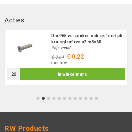
Acties
Din 965 verzonken schroef met ph
kruisgleuf rvs a2 m5x60
Prijs vanaf
€ 0,22
€ 0,64
EXCL BTW
In winkelmand
1
2
3
4
5
6
7
8
9
10
11
12
RW Products