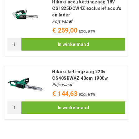
Hikoki accu kettingzaag 18V
CS1825DCW4Z exclusief accu's
en lader
Prijs vanaf
€ 259,00
EXCL BTW
In winkelmand
Hikoki kettingzaag 220v
CS40SBWAZ 40cm 1900w
Prijs vanaf
€ 144,63
EXCL BTW
In winkelmand