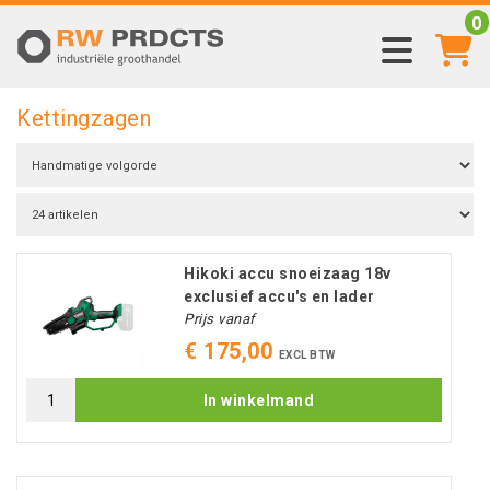
0
Kettingzagen
Hikoki accu snoeizaag 18v
exclusief accu's en lader
Prijs vanaf
€ 175,00
EXCL BTW
In winkelmand