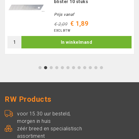
blister 10 stuks
Prijs vanaf
€ 1,89
€ 2,09
EXCL BTW
In winkelmand
1
2
3
4
5
6
7
8
9
10
11
12
RW Products
voor 15.30 uur besteld,
morgen in huis
zéér breed en specialistisch
assortiment