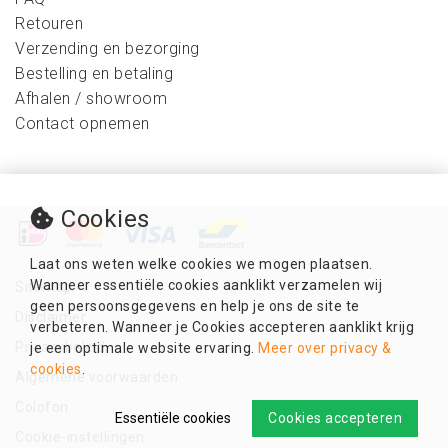
Retouren
Verzending en bezorging
Bestelling en betaling
Afhalen / showroom
Contact opnemen
Cookies
Laat ons weten welke cookies we mogen plaatsen.
Wanneer essentiële cookies aanklikt verzamelen wij
Sitemap
geen persoonsgegevens en help je ons de site te
Disclaimer
verbeteren. Wanneer je Cookies accepteren aanklikt krijg
Privacybeleid
je een optimale website ervaring.
Meer over privacy &
cookies
.
Algemene voorwaarden
Colofon
Essentiële cookies
Cookies accepteren
Cookie-instellingen