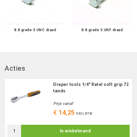
8.8 grade 5 UNC draad
8.8 grade 5 UNF draad
Acties
Draper tools 1/4" Ratel soft grip 72
tands
Prijs vanaf
€ 14,25
EXCL BTW
In winkelmand