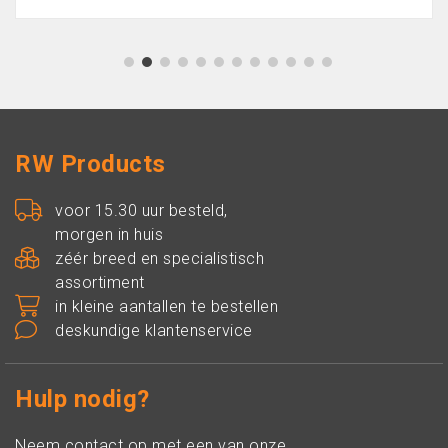
1
2
3
4
5
6
7
8
9
10
11
12
RW Products
voor 15.30 uur besteld,
morgen in huis
zéér breed en specialistisch
assortiment
in kleine aantallen te bestellen
deskundige klantenservice
Hulp nodig?
Neem contact op met een van onze