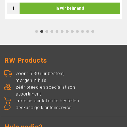
In winkelmand
1
2
3
4
5
6
7
8
9
10
11
12
RW Products
voor 15.30 uur besteld,
morgen in huis
zéér breed en specialistisch
assortiment
in kleine aantallen te bestellen
deskundige klantenservice