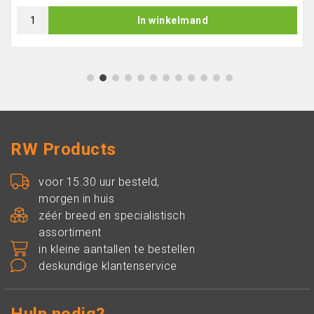
In winkelmand
1
2
3
4
5
6
7
8
9
10
11
12
RW Products
voor 15.30 uur besteld,
morgen in huis
zéér breed en specialistisch
assortiment
in kleine aantallen te bestellen
deskundige klantenservice