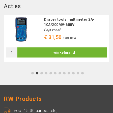
Acties
Draper tools multimeter 2A-
10A/200MV-600V
Prijs vanaf
€ 31,50
EXCL BTW
In winkelmand
1
2
3
4
5
6
7
8
9
10
11
12
RW Products
voor 15.30 uur besteld,