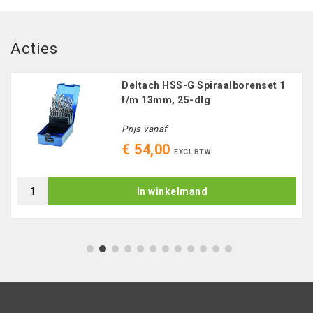
Acties
Deltach HSS-G Spiraalborenset 1
t/m 13mm, 25-dlg
Prijs vanaf
€ 54,00
EXCL BTW
In winkelmand
1
2
3
4
5
6
7
8
9
10
11
12