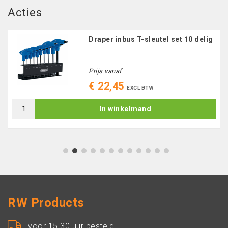
Acties
Draper inbus T-sleutel set 10 delig
Prijs vanaf
€ 22,45
EXCL BTW
In winkelmand
1
2
3
4
5
6
7
8
9
10
11
12
RW Products
voor 15.30 uur besteld,