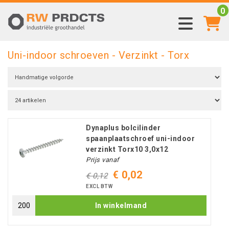
0
Uni-indoor schroeven - Verzinkt - Torx
Dynaplus bolcilinder
spaanplaatschroef uni-indoor
verzinkt Torx10 3,0x12
Prijs vanaf
€ 0,02
€ 0,12
EXCL BTW
In winkelmand