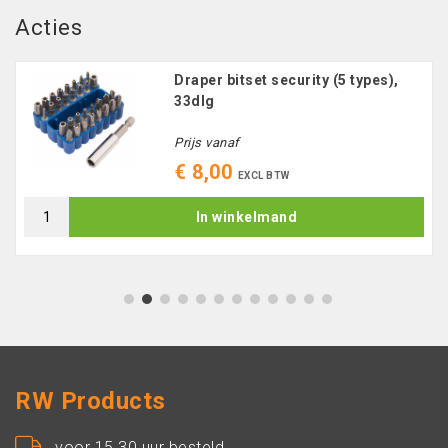
Acties
Draper bitset security (5 types),
33dlg
Prijs vanaf
€ 8,00
EXCL BTW
In winkelmand
1
2
3
4
5
6
7
8
9
10
11
12
RW Products
voor 15.30 uur besteld,