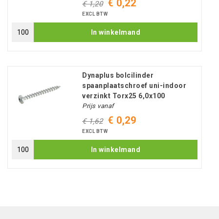
€ 0,22
€ 1,20
EXCL BTW
In winkelmand
Dynaplus bolcilinder
spaanplaatschroef uni-indoor
verzinkt Torx25 6,0x100
Prijs vanaf
€ 0,29
€ 1,62
EXCL BTW
In winkelmand