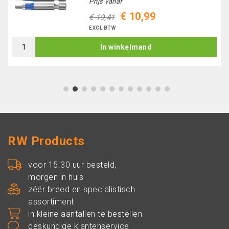
Prijs vanaf
€ 10,99
€ 19,41
EXCL BTW
In winkelmand
1
2
3
4
5
6
7
8
9
10
11
12
RW Products
voor 15.30 uur besteld,
morgen in huis
zéér breed en specialistisch
assortiment
in kleine aantallen te bestellen
deskundige klantenservice