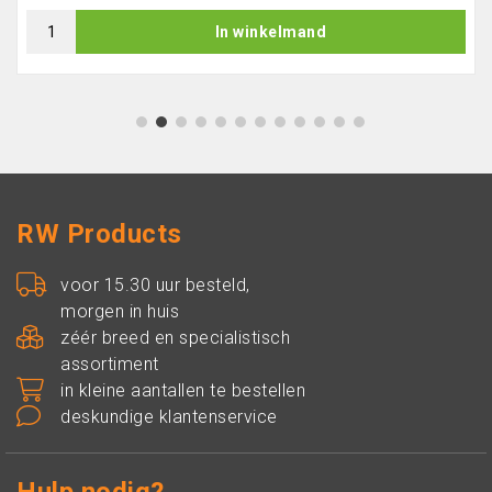
In winkelmand
1
2
3
4
5
6
7
8
9
10
11
12
RW Products
voor 15.30 uur besteld,
morgen in huis
zéér breed en specialistisch
assortiment
in kleine aantallen te bestellen
deskundige klantenservice