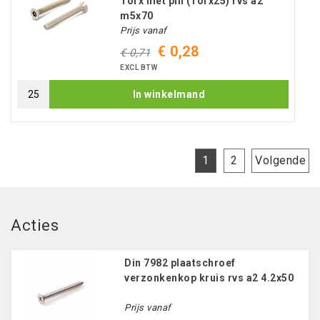
Torx met pin (Torx25) rvs a2
m5x70
Prijs vanaf
€ 0,28
€ 0,71
EXCL BTW
In winkelmand
1
2
Volgende
Acties
Din 7982 plaatschroef
verzonkenkop kruis rvs a2 4.2x50
Prijs vanaf