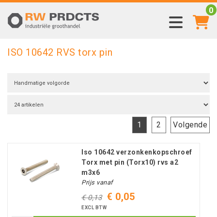
0
ISO 10642 RVS torx pin
1
2
Volgende
Iso 10642 verzonkenkopschroef
Torx met pin (Torx10) rvs a2
m3x6
Prijs vanaf
€ 0,05
€ 0,13
EXCL BTW