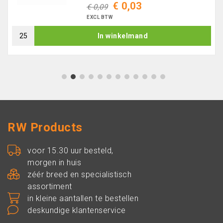
€ 0,03
€ 0,09
EXCL BTW
In winkelmand
1
2
3
4
5
6
7
8
9
10
11
12
RW Products
voor 15.30 uur besteld,
morgen in huis
zéér breed en specialistisch
assortiment
in kleine aantallen te bestellen
deskundige klantenservice