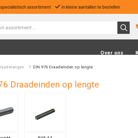
specialistisch assortiment
in kleine aantallen te bestellen
Over ons
raadstangen
>
DIN 976 Draadeinden op lengte
76 Draadeinden op lengte
rzinkt
RVS A2