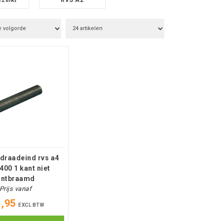
 draadeind rvs a4
00 1 kant niet
ontbraamd
Prijs vanaf
1,95
EXCL BTW