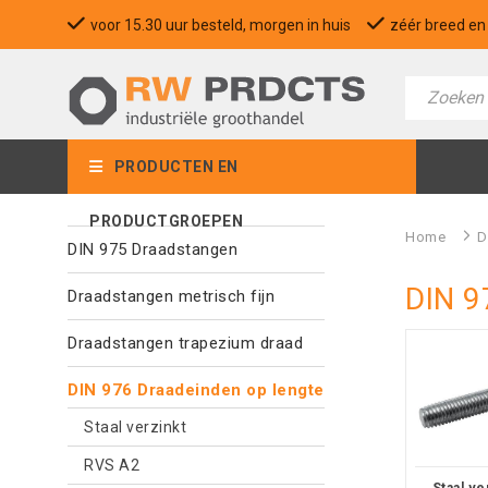
voor 15.30 uur besteld, morgen in huis
zéér breed en 
PRODUCTEN EN
PRODUCTGROEPEN
Home
>
D
DIN 975 Draadstangen
DIN 9
Draadstangen metrisch fijn
Draadstangen trapezium draad
DIN 976 Draadeinden op lengte
Staal verzinkt
RVS A2
Staal ve