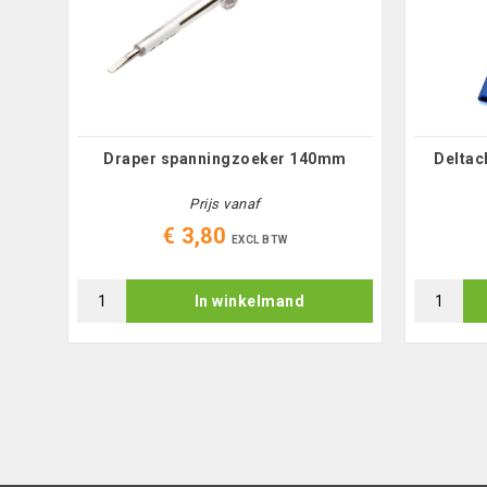
eurd
Draper spanningzoeker 140mm
Deltac
Prijs vanaf
€ 3,80
EXCL BTW
In winkelmand