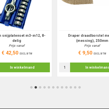
h snijplatenset m3-m12, 8-
Draper draadborstel me
delig
(messing), 250mm
Prijs vanaf
Prijs vanaf
€ 42,50
€ 9,50
EXCL BTW
EXCL BTW
In winkelmand
In winkelman
1
2
3
4
5
6
7
8
9
10
11
12