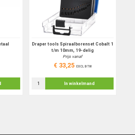
taal
Draper tools Spiraalborenset Cobalt 1
Dr
t/m 10mm, 19-delig
Prijs vanaf
€ 33,25
EXCL BTW
d
In winkelmand