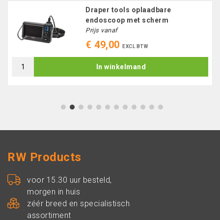
Draper tools oplaadbare
endoscoop met scherm
Prijs vanaf
€ 49,00
EXCL BTW
In winkelmand
1
2
3
4
5
6
7
8
9
10
11
12
RW Products
voor 15.30 uur besteld,
morgen in huis
zéér breed en specialistisch
assortiment