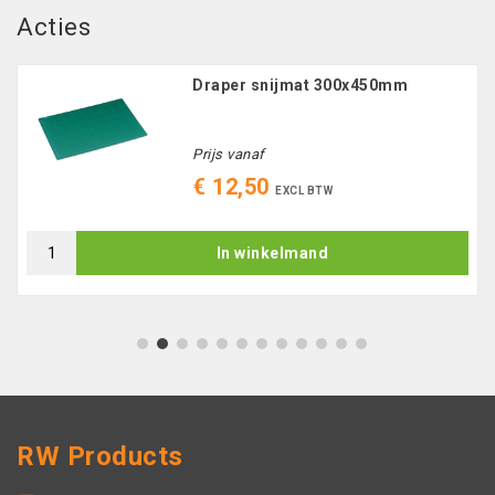
Acties
Draper snijmat 300x450mm
Prijs vanaf
€ 12,50
EXCL BTW
In winkelmand
1
2
3
4
5
6
7
8
9
10
11
12
RW Products