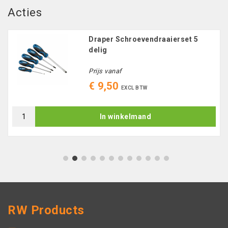
Acties
Draper Schroevendraaierset 5
delig
Prijs vanaf
€ 9,50
EXCL BTW
In winkelmand
1
2
3
4
5
6
7
8
9
10
11
12
RW Products