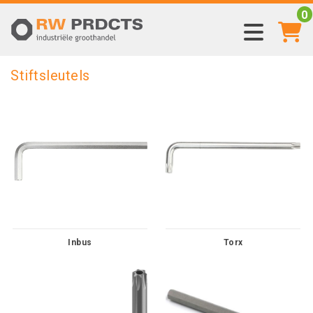
0
Stiftsleutels
Inbus
Torx