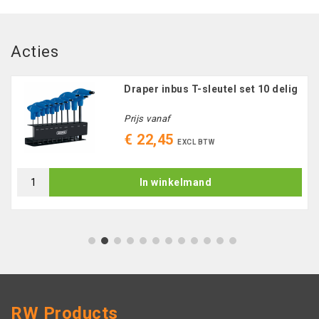
Acties
Draper inbus T-sleutel set 10 delig
Prijs vanaf
€ 22,45
EXCL BTW
In winkelmand
1
2
3
4
5
6
7
8
9
10
11
12
RW Products