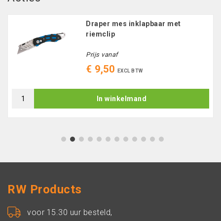
Draper mes inklapbaar met
riemclip
Prijs vanaf
€ 9,50
EXCL BTW
In winkelmand
1
2
3
4
5
6
7
8
9
10
11
12
RW Products
voor 15.30 uur besteld,