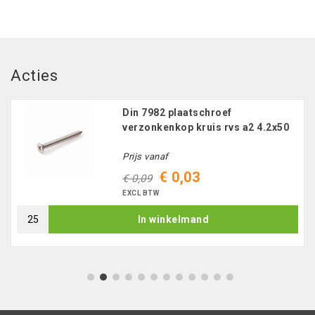
Acties
Din 7982 plaatschroef
verzonkenkop kruis rvs a2 4.2x50
Prijs vanaf
€ 0,03
€ 0,09
EXCL BTW
In winkelmand
1
2
3
4
5
6
7
8
9
10
11
12