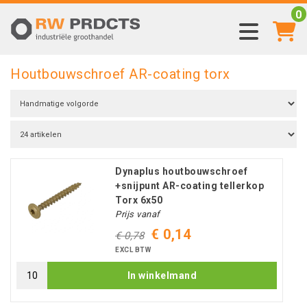
0
Houtbouwschroef AR-coating torx
Dynaplus houtbouwschroef
+snijpunt AR-coating tellerkop
Torx 6x50
Prijs vanaf
€ 0,14
€ 0,78
EXCL BTW
In winkelmand