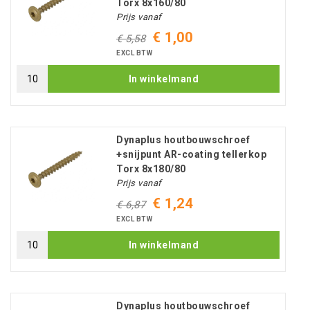
Torx 8x160/80
Prijs vanaf
€ 1,00
€ 5,58
EXCL BTW
In winkelmand
Dynaplus houtbouwschroef
+snijpunt AR-coating tellerkop
Torx 8x180/80
Prijs vanaf
€ 1,24
€ 6,87
EXCL BTW
In winkelmand
Dynaplus houtbouwschroef