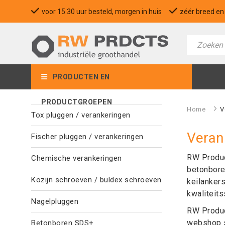
voor 15.30 uur besteld, morgen in huis
zéér breed en 
PRODUCTEN EN
PRODUCTGROEPEN
Home
>
V
Tox pluggen / verankeringen
Veran
Fischer pluggen / verankeringen
RW Produc
Chemische verankeringen
betonbore
Kozijn schroeven / buldex schroeven
keilankers
kwaliteit
Nagelpluggen
RW Produc
webshop s
Betonboren SDS+