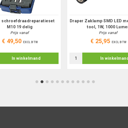
h schroefdraadreparatieset
Draper Zaklamp SMD LED me
M10 19 delig
tool, 1W, 1000 Lume
Prijs vanaf
Prijs vanaf
€ 49,50
€ 25,95
EXCL BTW
EXCL BTW
In winkelmand
In winkelman
1
2
3
4
5
6
7
8
9
10
11
12