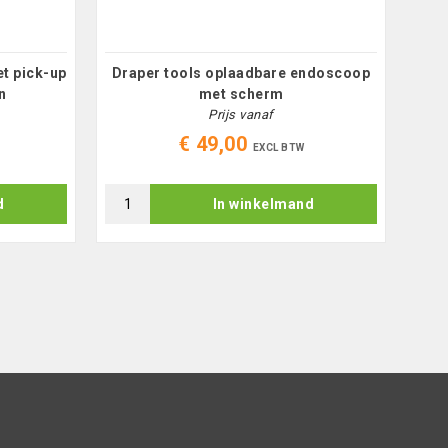
t pick-up
Draper tools oplaadbare endoscoop
Wi
n
met scherm
Prijs vanaf
€ 49,00
EXCL BTW
d
In winkelmand