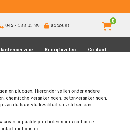
0
account
045 - 533 05 89
Klantenservice
Bedrijfsvideo
Contact
gen en pluggen. Hieronder vallen onder andere
en, chemische verankeringen, betonverankeringen,
jn van de hoogste kwaliteit en voldoen aan
aarvan bepaalde producten soms niet in de
ontact met ons op.