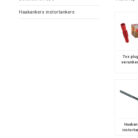
Haakankers instortankers
Tox plu
veranke
Haakan
instort