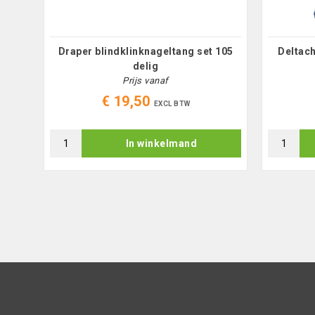
lig
Draper blindklinknageltang set 105
Deltac
delig
Prijs vanaf
€ 19,50
EXCL BTW
In winkelmand