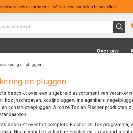
specialistisch assortiment
in kleine aantallen te bestellen
Over ons
erankering en pluggen
kering en pluggen
ts beschikt over een uitgebreid assortiment van verankerin
n, kozijnschroeven, kozijnpluggen, inslagankers, nagelplugg
 en constructiepluggen. Al onze Tox en Fischer producten zi
sstandaarden.
ts beschikt over het complete Fischer én Tox programma, w
taan. Neem voor het volledige Fischer en Tox assortiment c