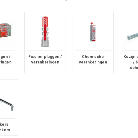
ggen /
Fischer pluggen /
Chemische
Kozijn
ringen
verankeringen
verankeringen
/ 
sch
kers
ankers