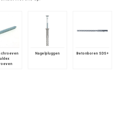
 schroeven
Nagelpluggen
Betonboren SDS+
buldex
roeven