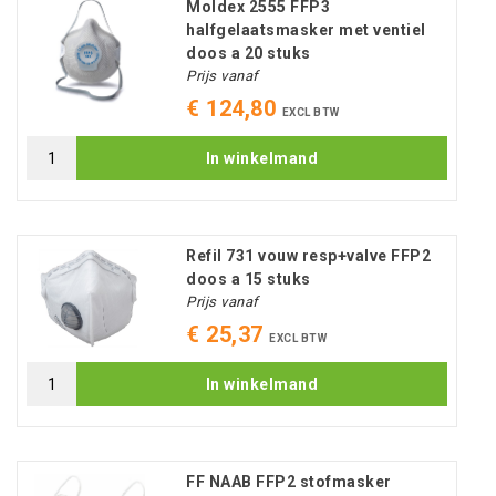
Moldex 2555 FFP3
halfgelaatsmasker met ventiel
doos a 20 stuks
Prijs vanaf
€ 124,80
EXCL BTW
In winkelmand
Refil 731 vouw resp+valve FFP2
doos a 15 stuks
Prijs vanaf
€ 25,37
EXCL BTW
In winkelmand
FF NAAB FFP2 stofmasker