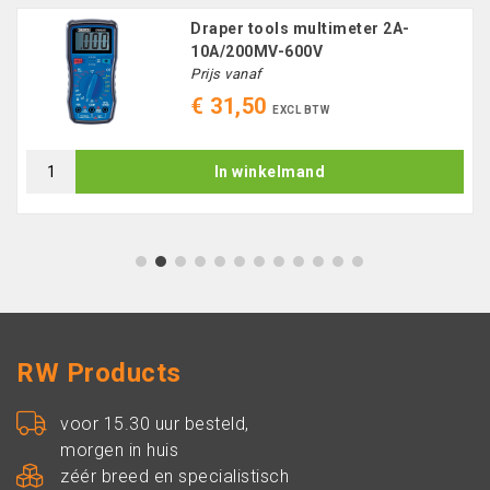
Draper tools multimeter 2A-
10A/200MV-600V
Prijs vanaf
€ 31,50
EXCL BTW
In winkelmand
1
2
3
4
5
6
7
8
9
10
11
12
RW Products
voor 15.30 uur besteld,
morgen in huis
zéér breed en specialistisch