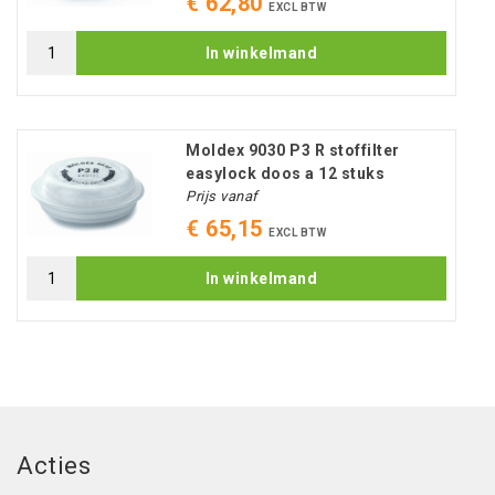
€ 62,80
EXCL BTW
In winkelmand
Moldex 9030 P3 R stoffilter
easylock doos a 12 stuks
Prijs vanaf
€ 65,15
EXCL BTW
In winkelmand
Acties