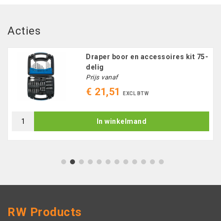
Acties
Draper boor en accessoires kit 75-
delig
Prijs vanaf
€ 21,51
EXCL BTW
In winkelmand
1
2
3
4
5
6
7
8
9
10
11
12
RW Products