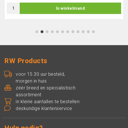
In winkelmand
1
2
3
4
5
6
7
8
9
10
11
12
RW Products
voor 15.30 uur besteld,
morgen in huis
zéér breed en specialistisch
assortiment
in kleine aantallen te bestellen
deskundige klantenservice