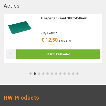
Acties
Draper snijmat 300x450mm
Prijs vanaf
€ 12,50
EXCL BTW
In winkelmand
1
2
3
4
5
6
7
8
9
10
11
12
RW Products