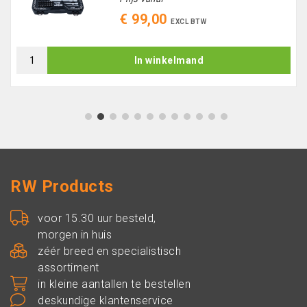
€ 99,00
EXCL BTW
In winkelmand
1
2
3
4
5
6
7
8
9
10
11
12
RW Products
voor 15.30 uur besteld,
morgen in huis
zéér breed en specialistisch
assortiment
in kleine aantallen te bestellen
deskundige klantenservice