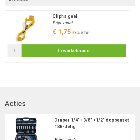
Cliphs geel
Prijs vanaf
€ 1,75
EXCL BTW
In winkelmand
Acties
Draper 1/4" +3/8" +1/2" doppenset
188-delig
Prijs vanaf